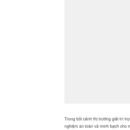
Trong bối cảnh thị trường giải trí t
nghiệm an toàn và minh bạch cho n