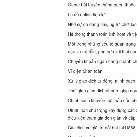
Game bài truyền thống quen thuộc
Lô đề online tiện lợi
Nhờ sự đa dạng này, người chơi lu
Hệ thống thanh toán linh hoạt và tiệ
Một trong những yếu tố quan trọng 
nạp và rút tiền, phù hợp với thói qu
Chuyển khoản ngân hàng nhanh c
Ví điện tử an toàn
Xử lý giao dịch tự động, minh bạch
Thời gian giao dịch nhanh, giúp ngườ
Chính sách khuyến mãi hấp dẫn ch
U888 luôn chú trọng xây dựng các c
điều kiện tham gia đơn giản và cập
Các dịch vụ giải trí nổi bật tại U888