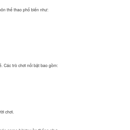
môn thể thao phổ biến như:
. Các trò chơi nổi bật bao gồm:
ời chơi.