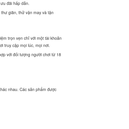
 ưu đãi hấp dẫn.
ể thư giãn, thử vận may và tận
hiệm trọn vẹn chỉ với một tài khoản
i truy cập mọi lúc, mọi nơi.
ợp với đối tượng người chơi từ 18
i khác nhau. Các sản phẩm được