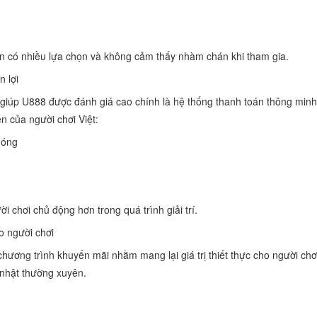
ôn có nhiều lựa chọn và không cảm thấy nhàm chán khi tham gia.
n lợi
giúp U888 được đánh giá cao chính là hệ thống thanh toán thông minh.
en của người chơi Việt:
hóng
i chơi chủ động hơn trong quá trình giải trí.
o người chơi
hương trình khuyến mãi nhằm mang lại giá trị thiết thực cho người chơ
 nhật thường xuyên.