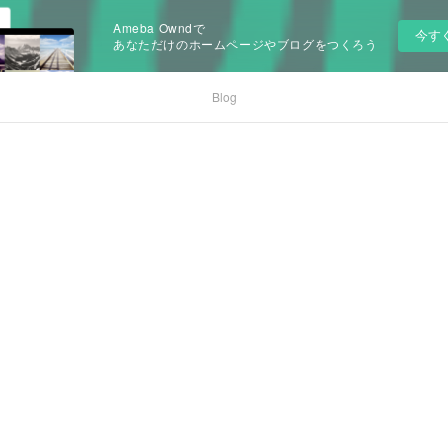
Ameba Owndで
今す
あなただけのホームページやブログをつくろう
Blog