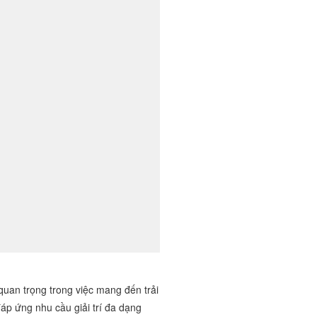
 quan trọng trong việc mang đến trải
p ứng nhu cầu giải trí đa dạng